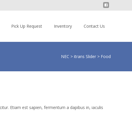
Pick Up Request
Inventory
Contact Us
NEC
>
itrans Slider
>
Food
itur. Etiam est sapien, fermentum a dapibus in, iaculis