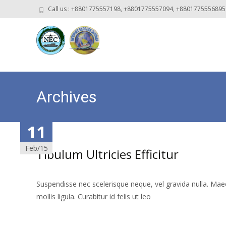
Call us : +8801775557198, +8801775557094, +880177555689
Archives
11
11
11
11
11
11
Feb/15
Feb/15
Feb/15
Feb/15
Feb/15
Feb/15
Tibulum Ultricies Efficitur
Suspendisse nec scelerisque neque, vel gravida nulla. Maec
mollis ligula. Curabitur id felis ut leo
Read More…