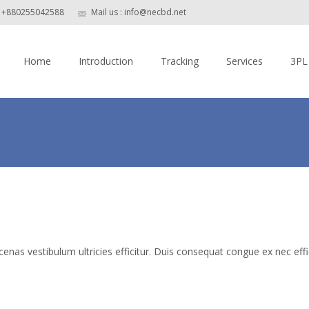
5 +880255042588
Mail us : info@necbd.net
Skip
to
Home
Introduction
Tracking
Services
3PL
content
enas vestibulum ultricies efficitur. Duis consequat congue ex nec effic