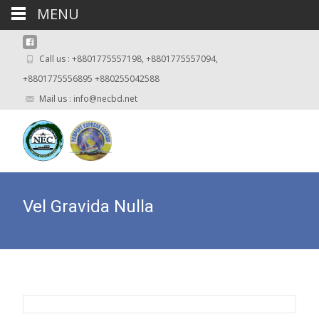
MENU
Call us : +8801775557198, +8801775557094,
+8801775556895 +880255042588
Mail us : info@necbd.net
Vel Gravida Nulla