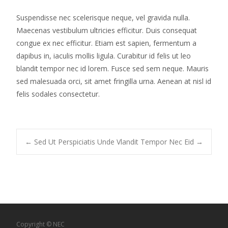
Suspendisse nec scelerisque neque, vel gravida nulla.
Maecenas vestibulum ultricies efficitur. Duis consequat
congue ex nec efficitur. Etiam est sapien, fermentum a
dapibus in, iaculis mollis ligula. Curabitur id felis ut leo
blandit tempor nec id lorem. Fusce sed sem neque. Mauris
sed malesuada orci, sit amet fringilla urna. Aenean at nisl id
felis sodales consectetur.
Post
←
Sed Ut Perspiciatis Unde
Vlandit Tempor Nec Eid
→
navigation
Copyright © NEC