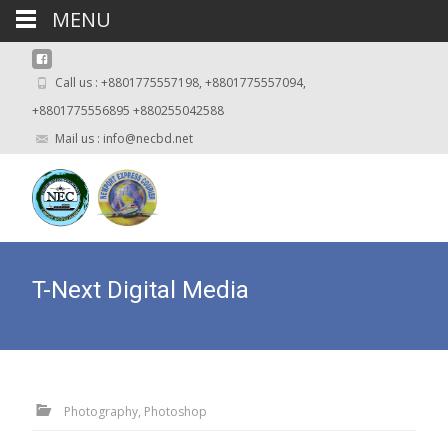
MENU
Call us : +8801775557198, +8801775557094,
+8801775556895 +880255042588
Mail us : info@necbd.net
T-Next Digital Media
Photography, Photoshop